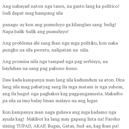
Ang nabayad naton nga taxes, na gasto lang ka politico!
Indi dapat mag hampang sila
panagu-ay kon ang pumuluyo ga kilanglan sang bulig!
Napa balik-balik ang pumuluyo!
Ang problema abi sang iban nga mga politiko, kon naka
pungko na sila pwesto, nalipatan na nila.
Ang promisa nila nga tampad nga pag serbisyo, na
bayluhan na sang pag pakuno-kuno.
Daw kada kampanya man lang sila kadumdum sa aton. Dira
lang sila mag pabatyag sang ila mga matam-is nga yuhom,
ang ila hugot nga paghakos kag pagpangamusta. Makadto
pa sila sa imo balay bisan malayo na ang lugar.
Kon kampanya man naga guluwa ang mga kadamo nga
ayuda kag! Makibot ka lang may gapang lista na! Pareho
sining TUPAD, AKAP, Bugas, Gatas, Sud-an, kag iban pa!