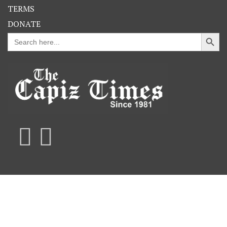
TERMS
DONATE
Search Button
Search
for: