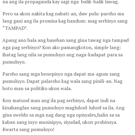
na ang ila propaganda kay sagi nga balik-balik lawag.
Pero sa akon nakita kag nabati-an, daw pulu-pareho ma
lang gani ang ila promisa kag handum: mag serbisyo sang
“TAMPAD”.
Apang ano bala ang basehan sang gina tawag nga tampad
nga pag serbisyo? Kon ako pamangkoton, simple lang:
ihatag lang nila sa pumuluyo ang naga-kadapat para sa
pumuluyo.
Pareho sang mga benepisyo nga dapat ma-agum sang
pumuluyo. Dapat palareho kag wala sang pinili-an. Nag
boto man sa politiko ukon wala.
Kon matuod man ang ila pag serbisyo, dapat indi na
kinahanglan sang pumuluyo magluhod-luhod sa ila. Ang
gina sweldo sa mga nag daog nga opisyales,halin sa sa
kaban sang inyo munisipyo, siyudad, ukon probinsya.
Kwarta sang pumuluyo!