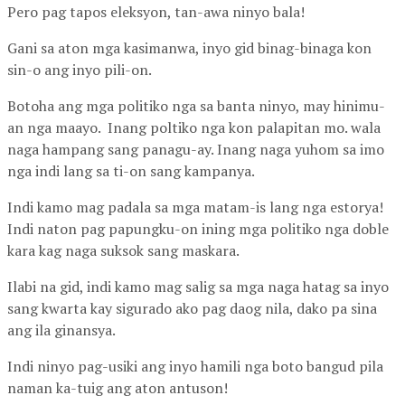
Pero pag tapos eleksyon, tan-awa ninyo bala!
Gani sa aton mga kasimanwa, inyo gid binag-binaga kon
sin-o ang inyo pili-on.
Botoha ang mga politiko nga sa banta ninyo, may hinimu-
an nga maayo. Inang poltiko nga kon palapitan mo. wala
naga hampang sang panagu-ay. Inang naga yuhom sa imo
nga indi lang sa ti-on sang kampanya.
Indi kamo mag padala sa mga matam-is lang nga estorya!
Indi naton pag papungku-on ining mga politiko nga doble
kara kag naga suksok sang maskara.
Ilabi na gid, indi kamo mag salig sa mga naga hatag sa inyo
sang kwarta kay sigurado ako pag daog nila, dako pa sina
ang ila ginansya.
Indi ninyo pag-usiki ang inyo hamili nga boto bangud pila
naman ka-tuig ang aton antuson!