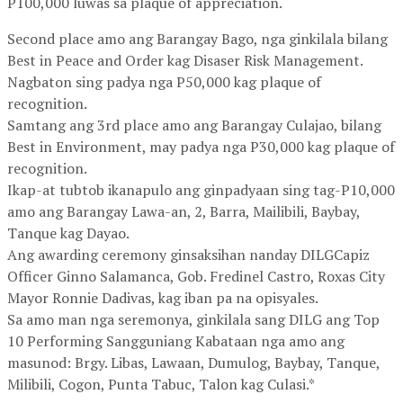
P100,000 luwas sa plaque of appreciation.
Second place amo ang Barangay Bago, nga ginkilala bilang
Best in Peace and Order kag Disaser Risk Management.
Nagbaton sing padya nga P50,000 kag plaque of
recognition.
Samtang ang 3rd place amo ang Barangay Culajao, bilang
Best in Environment, may padya nga P30,000 kag plaque of
recognition.
Ikap-at tubtob ikanapulo ang ginpadyaan sing tag-P10,000
amo ang Barangay Lawa-an, 2, Barra, Mailibili, Baybay,
Tanque kag Dayao.
Ang awarding ceremony ginsaksihan nanday DILGCapiz
Officer Ginno Salamanca, Gob. Fredinel Castro, Roxas City
Mayor Ronnie Dadivas, kag iban pa na opisyales.
Sa amo man nga seremonya, ginkilala sang DILG ang Top
10 Performing Sangguniang Kabataan nga amo ang
masunod: Brgy. Libas, Lawaan, Dumulog, Baybay, Tanque,
Milibili, Cogon, Punta Tabuc, Talon kag Culasi.*