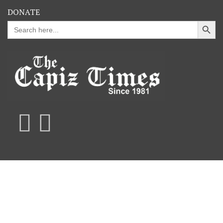
DONATE
Search Button
Search
for: