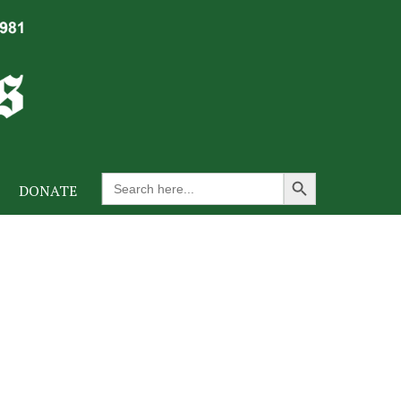
Search Button
Search
DONATE
for: