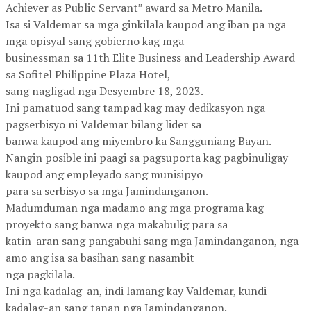
Achiever as Public Servant” award sa Metro Manila.
Isa si Valdemar sa mga ginkilala kaupod ang iban pa nga
mga opisyal sang gobierno kag mga
businessman sa 11th Elite Business and Leadership Award
sa Sofitel Philippine Plaza Hotel,
sang nagligad nga Desyembre 18, 2023.
Ini pamatuod sang tampad kag may dedikasyon nga
pagserbisyo ni Valdemar bilang lider sa
banwa kaupod ang miyembro ka Sangguniang Bayan.
Nangin posible ini paagi sa pagsuporta kag pagbinuligay
kaupod ang empleyado sang munisipyo
para sa serbisyo sa mga Jamindanganon.
Madumduman nga madamo ang mga programa kag
proyekto sang banwa nga makabulig para sa
katin-aran sang pangabuhi sang mga Jamindanganon, nga
amo ang isa sa basihan sang nasambit
nga pagkilala.
Ini nga kadalag-an, indi lamang kay Valdemar, kundi
kadalag-an sang tanan nga Jamindanganon.