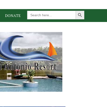
Search Button
Search
DONATE
for: