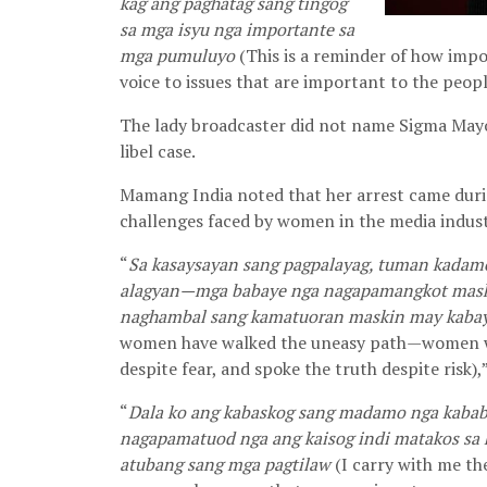
kag ang paghatag sang tingog
sa mga isyu nga importante sa
mga pumuluyo
(This is a reminder of how impor
voice to issues that are important to the peop
The lady broadcaster did not name Sigma Mayo
libel case.
Mamang India noted that her arrest came dur
challenges faced by women in the media indust
“
Sa kasaysayan sang pagpalayag, tuman kadamo
alagyan—mga babaye nga nagapamangkot maski
naghambal sang kamatuoran maskin may kabayl
women have walked the uneasy path—women wh
despite fear, and spoke the truth despite risk)
“
Dala ko ang kabaskog sang madamo nga kaba
nagapamatuod nga ang kaisog indi matakos sa 
atubang sang mga pagtilaw
(I carry with me t