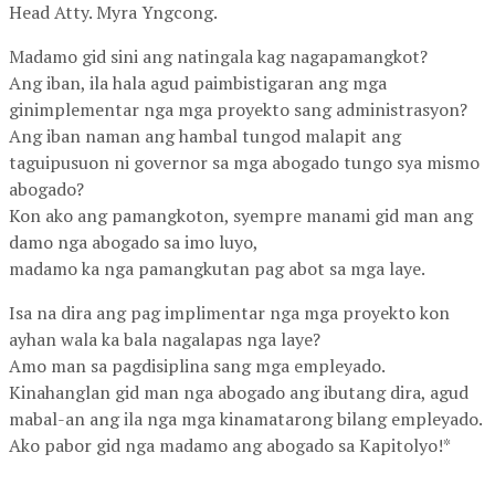
Head Atty. Myra Yngcong.
Madamo gid sini ang natingala kag nagapamangkot?
Ang iban, ila hala agud paimbistigaran ang mga
ginimplementar nga mga proyekto sang administrasyon?
Ang iban naman ang hambal tungod malapit ang
taguipusuon ni governor sa mga abogado tungo sya mismo
abogado?
Kon ako ang pamangkoton, syempre manami gid man ang
damo nga abogado sa imo luyo,
madamo ka nga pamangkutan pag abot sa mga laye.
Isa na dira ang pag implimentar nga mga proyekto kon
ayhan wala ka bala nagalapas nga laye?
Amo man sa pagdisiplina sang mga empleyado.
Kinahanglan gid man nga abogado ang ibutang dira, agud
mabal-an ang ila nga mga kinamatarong bilang empleyado.
Ako pabor gid nga madamo ang abogado sa Kapitolyo!*