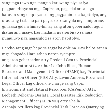
sang mga tawo nga mangin katuwang niya sa iya
pagpanerbisyo sa mga Capizeno, pag edukar sa mga
batasan sang empleyado, ang pagpaninlo sa kapitolyo, ang
oras sang trabaho pati pagsuksok sang ila mga uniporme,
ginisaisa gid ini himay-himay sang aton gobernador agud
ihatag ang maayo kag madasig nga serbisyo sa mga
pumuluyo nga nagasulod sa aton Kapitolyo.
Pareho sang mga hepe sa tagsa ka opisina. Daw halos tanan
mga abogado. Umpisahan naton syempre
ang aton gobernador Atty. Fredenil Castro, Provincial
Administrator Atty. Arthur Ike John Binas, Human
Resource and Management Officer (HRMO) kag Provincial
Information Officer (PIO) Atty. Luvim Amores, Provincial
Legal Officer kag officer-in-charge sang Capiz
Environment and Natural Resources (CAPenro) Atty.
Leobeth Delicana- Deslate, Local Disaster Risk Reduction
Management Officer (LDRRMO) Atty. Sheila
Arenajo-Artillero kag Provincial Task Force on Quarrying