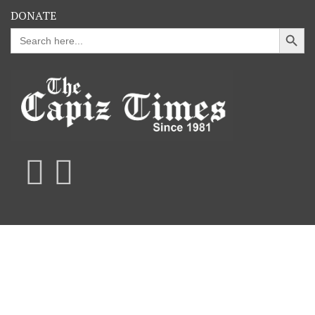
DONATE
Search Button
Search
for: