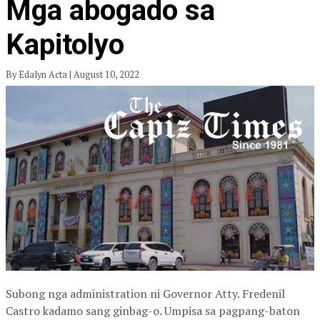
Mga abogado sa
Kapitolyo
By Edalyn Acta | August 10, 2022
Subong nga administration ni Governor Atty. Fredenil
Castro kadamo sang ginbag-o. Umpisa sa pagpang-baton