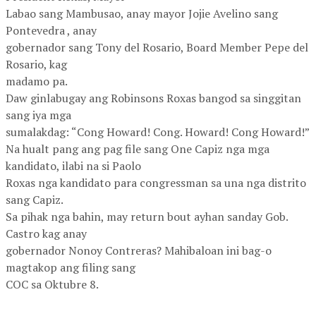
Labao sang Mambusao, anay mayor Jojie Avelino sang
Pontevedra , anay
gobernador sang Tony del Rosario, Board Member Pepe del
Rosario, kag
madamo pa.
Daw ginlabugay ang Robinsons Roxas bangod sa singgitan
sang iya mga
sumalakdag: “Cong Howard! Cong. Howard! Cong Howard!”
Na hualt pang ang pag file sang One Capiz nga mga
kandidato, ilabi na si Paolo
Roxas nga kandidato para congressman sa una nga distrito
sang Capiz.
Sa pihak nga bahin, may return bout ayhan sanday Gob.
Castro kag anay
gobernador Nonoy Contreras? Mahibaloan ini bag-o
magtakop ang filing sang
COC sa Oktubre 8.