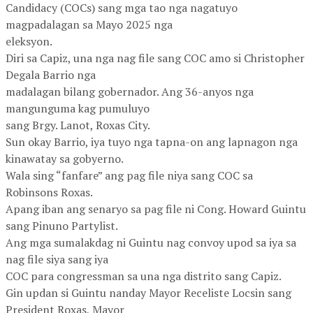
Candidacy (COCs) sang mga tao nga nagatuyo
magpadalagan sa Mayo 2025 nga
eleksyon.
Diri sa Capiz, una nga nag file sang COC amo si Christopher
Degala Barrio nga
madalagan bilang gobernador. Ang 36-anyos nga
mangunguma kag pumuluyo
sang Brgy. Lanot, Roxas City.
Sun okay Barrio, iya tuyo nga tapna-on ang lapnagon nga
kinawatay sa gobyerno.
Wala sing “fanfare” ang pag file niya sang COC sa
Robinsons Roxas.
Apang iban ang senaryo sa pag file ni Cong. Howard Guintu
sang Pinuno Partylist.
Ang mga sumalakdag ni Guintu nag convoy upod sa iya sa
nag file siya sang iya
COC para congressman sa una nga distrito sang Capiz.
Gin updan si Guintu nanday Mayor Receliste Locsin sang
President Roxas, Mayor