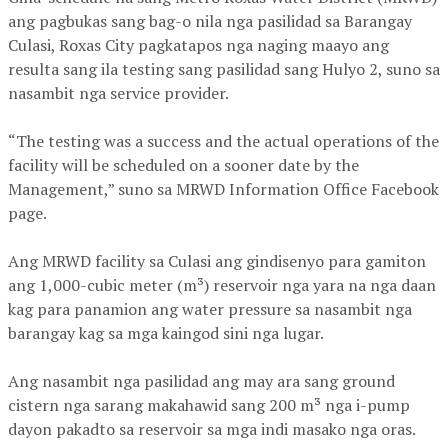
ang pagbukas sang bag-o nila nga pasilidad sa Barangay
Culasi, Roxas City pagkatapos nga naging maayo ang
resulta sang ila testing sang pasilidad sang Hulyo 2, suno sa
nasambit nga service provider.
“The testing was a success and the actual operations of the
facility will be scheduled on a sooner date by the
Management,” suno sa MRWD Information Office Facebook
page.
Ang MRWD facility sa Culasi ang gindisenyo para gamiton
ang 1,000-cubic meter (m³) reservoir nga yara na nga daan
kag para panamion ang water pressure sa nasambit nga
barangay kag sa mga kaingod sini nga lugar.
Ang nasambit nga pasilidad ang may ara sang ground
cistern nga sarang makahawid sang 200 m³ nga i-pump
dayon pakadto sa reservoir sa mga indi masako nga oras.