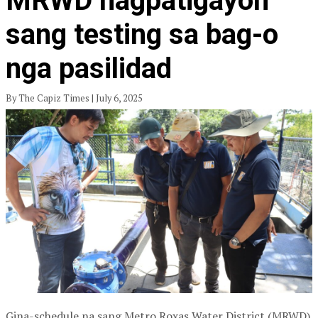
MRWD nagpatigayon
sang testing sa bag-o
nga pasilidad
By The Capiz Times | July 6, 2025
Gina-schedule na sang Metro Roxas Water District (MRWD)