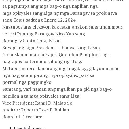
sa pagsumpa ang mga bag-o nga napilian nga
mga opisyales sang Liga ng mga Barangay sa probinsya
sang Capiz sadtong Enero 12, 2024.
Nagtapos ang eleksyon kag naka-angkon sang unanimous
vote si Punong Barangay Nico Yap sang
Barangay Santa Cruz, Ivisan.
Si Yap ang Liga President sa banwa sang Ivisan.
Ginbuslan naman ni Yap si Querubin Pamplona nga
nagtapos na termino subong nga tuig.
Matapos maproklamarang mga nagdaog, gilayon naman
nga nagpanumpa ang mga opisyales para sa
pormal nga pagpungko.
Samtang, yari naman ang mga iban pa gid nga bag-o
napilian nga mga opisyales sang Liga:
Vice President: Ramil D. Malapajo
Auditor: Roberto Ross E. Roldan
Board of Directors:
Jose Bidiones Jr.