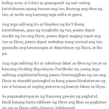
huling araw, si Cristo ay gumagamit ng sari-saring
katotohanan upang turuan ang tao, ibunyag ang diwa ng
tao, at suriin ang kanyang mga salita at gawa.
Ang mga salitang ito ay binubuo ng iba’t ibang
katotohanan, gaya ng tungkulin ng tao, paano dapat
sundin ng tao ang Diyos, paano dapat maging tapat ang
tao sa Diyos, paano dapat mabuhay nang normal ang tao,
gayundin ang karunungan at disposisyon ng Diyos, at iba
pa.
Ang mga salitang ito ay nakatuon lahat sa diwa ng tao at sa
kanyang tiwaling disposisyon. Partikular na, yaong mga
salitang naglalantad kung paano tinatanggihan ng tao ang
Diyos ay sinasabi patungkol sa kung paano kinakatawan ng
tao si Satanas at naging puwersa ng kaaway laban sa Diyos.
Sa pagsasakatuparan ng Kanyang gawain ng paghatol,
hindi lamang basta nililinaw ng Diyos ang likas na pagkatao
ng tao sa iilang salita lamang; inilalantad,