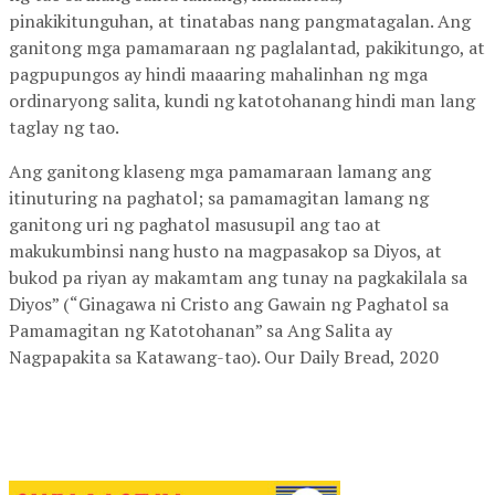
pinakikitunguhan, at tinatabas nang pangmatagalan. Ang
ganitong mga pamamaraan ng paglalantad, pakikitungo, at
pagpupungos ay hindi maaaring mahalinhan ng mga
ordinaryong salita, kundi ng katotohanang hindi man lang
taglay ng tao.
Ang ganitong klaseng mga pamamaraan lamang ang
itinuturing na paghatol; sa pamamagitan lamang ng
ganitong uri ng paghatol masusupil ang tao at
makukumbinsi nang husto na magpasakop sa Diyos, at
bukod pa riyan ay makamtam ang tunay na pagkakilala sa
Diyos” (“Ginagawa ni Cristo ang Gawain ng Paghatol sa
Pamamagitan ng Katotohanan” sa Ang Salita ay
Nagpapakita sa Katawang-tao). Our Daily Bread, 2020