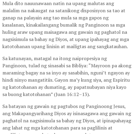
Mula dito nauunawaan natin na upang malutas ang
malalim na nakaugat na satanikong disposisyon sa tao at
ganap na palayain ang tao mula sa mga gapos ng
kasalanan, kinakailangang bumalik ng Panginoon sa mga
huling araw upang maisagawa ang gawain ng paghatol na
nagsisimula sa bahay ng Diyos, at upang ipahayag ang mga
katotohanan upang linisin at mailigtas ang sangkatauhan.
Sa katunayan, matagal na itong naipropesiya ng
Panginoon, tulad ng sinasabi sa Bibliya: “Mayroon pa akong
maraming bagay na sa inyo ay sasabihin, nguni’t ngayon ay
hindi ninyo mangatitiis. Gayon ma’y kung siya, ang Espiritu
ng katotohanan ay dumating, ay papatnubayan niya kayo
sa buong katotohanan” (Juan 16:12–13).
Sa batayan ng gawain ng pagtubos ng Panginoong Jesus,
ang Makapangyarihang Diyos ay isinasagawa ang gawain ng
paghatol na nagsisimula sa bahay ng Diyos, at ipinapahayag
ang lahat ng mga katotohanan para sa paglilinis at