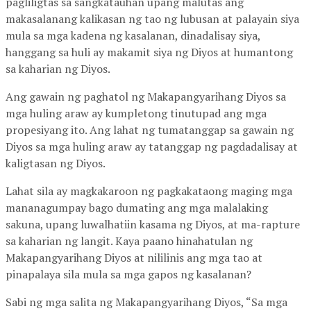
pagliligtas sa sangkatauhan upang malutas ang
makasalanang kalikasan ng tao ng lubusan at palayain siya
mula sa mga kadena ng kasalanan, dinadalisay siya,
hanggang sa huli ay makamit siya ng Diyos at humantong
sa kaharian ng Diyos.
Ang gawain ng paghatol ng Makapangyarihang Diyos sa
mga huling araw ay kumpletong tinutupad ang mga
propesiyang ito. Ang lahat ng tumatanggap sa gawain ng
Diyos sa mga huling araw ay tatanggap ng pagdadalisay at
kaligtasan ng Diyos.
Lahat sila ay magkakaroon ng pagkakataong maging mga
mananagumpay bago dumating ang mga malalaking
sakuna, upang luwalhatiin kasama ng Diyos, at ma-rapture
sa kaharian ng langit. Kaya paano hinahatulan ng
Makapangyarihang Diyos at nililinis ang mga tao at
pinapalaya sila mula sa mga gapos ng kasalanan?
Sabi ng mga salita ng Makapangyarihang Diyos, “Sa mga