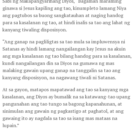
Sabi ng Makapangyarihang Diyos, “Bagaman maraming
ginawa si Jesus kapiling ang tao, kinumpleto lamang Niya
ang pagtubos sa buong sangkatauhan at naging handog
para sa kasalanan ng tao, at hindi inalis sa tao ang lahat ng
kanyang tiwaling disposisyon.
“Ang ganap na pagliligtas sa tao mula sa impluwensya ni
Satanas ay hindi lamang nangailangan kay Jesus na akuin
ang mga kasalanan ng tao bilang handog para sa kasalanan,
kundi nangailangan din sa Diyos na gumawa ng mas
malaking gawain upang ganap na tanggalin sa tao ang
kanyang disposisyon, na nagawang tiwali ni Satanas.
At sa gayon, matapos mapatawad ang tao sa kanyang mga
kasalanan, ang Diyos ay bumalik na sa katawang-tao upang
pangunahan ang tao tungo sa bagong kapanahunan, at
sinimulan ang gawain ng pagkastigo at paghatol, at ang
gawaing ito ay nagdala sa tao sa isang mas mataas na
lupain.”