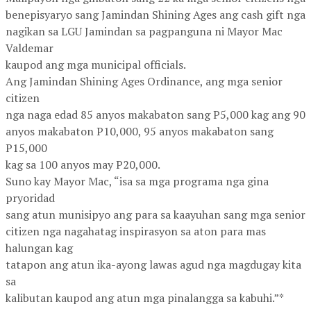
benepisyaryo sang Jamindan Shining Ages ang cash gift nga
nagikan sa LGU Jamindan sa pagpanguna ni Mayor Mac
Valdemar
kaupod ang mga municipal officials.
Ang Jamindan Shining Ages Ordinance, ang mga senior
citizen
nga naga edad 85 anyos makabaton sang P5,000 kag ang 90
anyos makabaton P10,000, 95 anyos makabaton sang
P15,000
kag sa 100 anyos may P20,000.
Suno kay Mayor Mac, “isa sa mga programa nga gina
pryoridad
sang atun munisipyo ang para sa kaayuhan sang mga senior
citizen nga nagahatag inspirasyon sa aton para mas
halungan kag
tatapon ang atun ika-ayong lawas agud nga magdugay kita
sa
kalibutan kaupod ang atun mga pinalangga sa kabuhi.”*