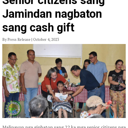
Senior citizens sang
Jamindan nagbaton
sang cash gift
By Press Release | October 4, 2023
Malipayon nga ginbaton sang 22 ka mga senior citizens nga