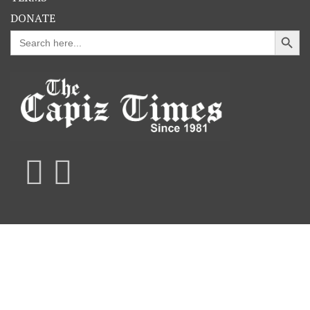
DONATE
Search Button
Search
for: