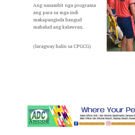
Ang nasambit nga programa
ang para sa mga indi
makapangisda bangud
mabalud ang kalawran.
(laragway halin sa CPGCG)