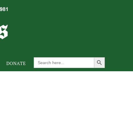
Search Button
Search
DONATE
for: