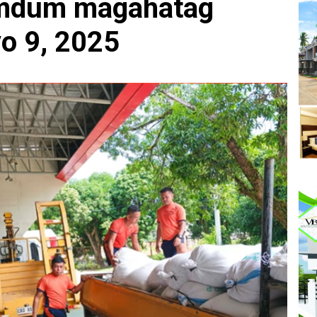
umdum magahatag
o 9, 2025