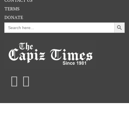
TERMS
DONATE
Search Button
Search
for: