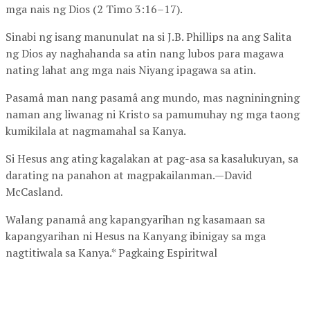
mga nais ng Dios (2 Timo 3:16–17).
Sinabi ng isang manunulat na si J.B. Phillips na ang Salita
ng Dios ay naghahanda sa atin nang lubos para magawa
nating lahat ang mga nais Niyang ipagawa sa atin.
Pasamâ man nang pasamâ ang mundo, mas nagniningning
naman ang liwanag ni Kristo sa pamumuhay ng mga taong
kumikilala at nagmamahal sa Kanya.
Si Hesus ang ating kagalakan at pag-asa sa kasalukuyan, sa
darating na panahon at magpakailanman.—David
McCasland.
Walang panamâ ang kapangyarihan ng kasamaan sa
kapangyarihan ni Hesus na Kanyang ibinigay sa mga
nagtitiwala sa Kanya.* Pagkaing Espiritwal