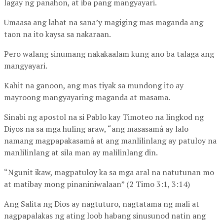
lagay ng panahon, at iba pang mangyayari.
Umaasa ang lahat na sana’y magiging mas maganda ang
taon na ito kaysa sa nakaraan.
Pero walang sinumang nakakaalam kung ano ba talaga ang
mangyayari.
Kahit na ganoon, ang mas tiyak sa mundong ito ay
mayroong mangyayaring maganda at masama.
Sinabi ng apostol na si Pablo kay Timoteo na lingkod ng
Diyos na sa mga huling araw, “ang masasamâ ay lalo
namang magpapakasamâ at ang manlilinlang ay patuloy na
manlilinlang at sila man ay malilinlang din.
“Ngunit ikaw, magpatuloy ka sa mga aral na natutunan mo
at matibay mong pinaniniwalaan” (2 Timo 3:1, 3:14)
Ang Salita ng Dios ay nagtuturo, nagtatama ng mali at
nagpapalakas ng ating loob habang sinusunod natin ang