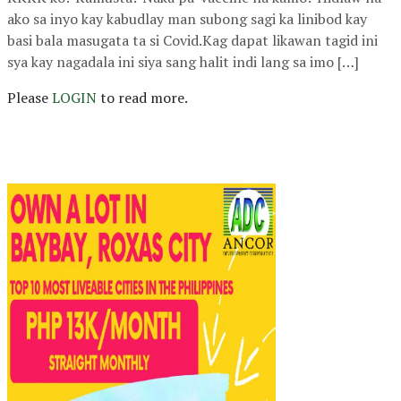
ako sa inyo kay kabudlay man subong sagi ka linibod kay
basi bala masugata ta si Covid.Kag dapat likawan tagid ini
sya kay nagadala ini siya sang halit indi lang sa imo […]
Please
LOGIN
to read more.