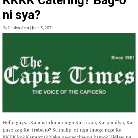
KKKK Catering? Bag-o
ni sya?
By Edalyn Acta | June 5, 2021
Hello guys…Kamusta kamo mga Ka-tropa, Ka-pamilya, Ka-
puso kag Ka-trabaho? Sa malip-ot nga tinaga mga Ka-
KKKK ko? Kamusta? Naka pa-vaccine na kamo? Hidlaw na