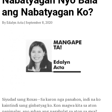
Nabatyagan Nyo Bala
ang Nabatyagan Ko?
By Edalyn Acta | September 8, 2020
Siyudad sang Roxas—Sa karon nga panahon, indi na ko
kaintindi sang ginbatyag ko. Kon magwa kita sa aton
panimalay, ano ayhan ang nagahulat sa aton sa gwa?