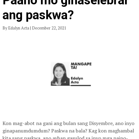
Paano mo ginaselebrar
ang paskwa?
By Edalyn Acta | December 22, 2021
Kon mag-abot na gani ang bulan sang Disyembre, ano inyo
ginapanumdumdum? Paskwa na bala? Kag kon maghambal
kita sang paskwa, ano ayhan gasulod sa inyo mga paino-