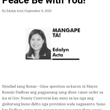
Peace Be with You!
By Edalyn Acta | September 8, 2020
Siyudad sang Roxas—Gina-question sa karon ni Mayor
Ronnie Dadivas ang pagpanaog sang show cause order sa
iya ni Gov. Nonoy Contreras kay suno sa iya nga ang
ginbutang kuno didto nga provision wala nagasanto. Suno
kay Dadivas, ngaa man papanaugan sya sang show cause