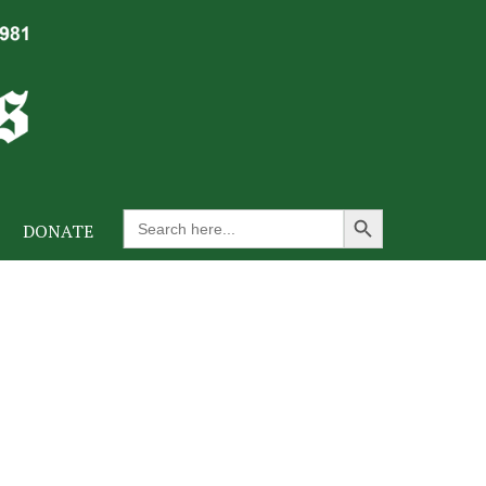
Search Button
Search
DONATE
for: