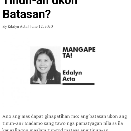
Tinun-an ukon
Batasan?
By Edalyn Acta | June 12, 2020
Ano ang mas dapat ginapatihan mo: ang batasan ukon ang
tinun-an? Madamo sang tawo nga pamatyagan nila sa ila
kaugalingon maalam tungod mataas ang tinun-an.